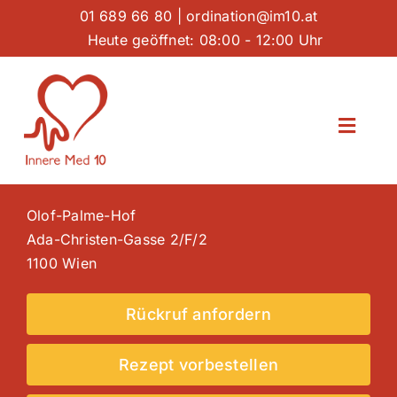
Skip
01 689 66 80
|
ordination@im10.at
to
Heute geöffnet: 08:00 - 12:00 Uhr
content
Toggl
Naviga
Leistungen
Olof-Palme-Hof
Labor
Ada-Christen-Gasse
2/F/2
1100 Wien
Über Uns
Rückruf anfordern
Downloads
Rezept vorbestellen
Kontakt